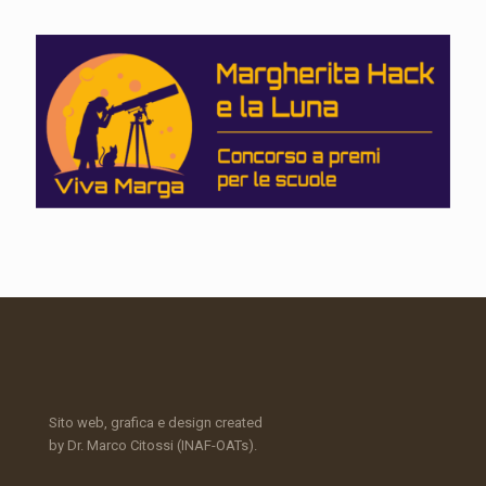
Sito web, grafica e design created
by Dr. Marco Citossi (INAF-OATs).