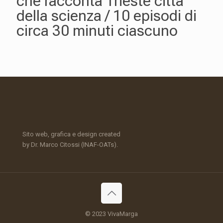
che racconta Trieste città
della scienza / 10 episodi di
circa 30 minuti ciascuno
Sito web, grafica e design created
by Dr. Marco Citossi (INAF-OATs).
© 2023 VivaMarga