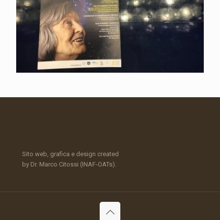
Sito web, grafica e design created
by Dr. Marco Citossi (INAF-OATs).