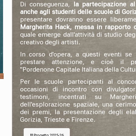
Di conseguenza,
la partecipazione a
anche agli studenti delle scuole di Gori
presentare dovranno essere liberame
Margherita Hack, messa in rapporto c
quale emerge dall'attività di studio deg
creativo degli artisti.
In corso d'opera, a questi eventi se 
prestare attenzione, e cioè il p
"Pordenone Capitale Italiana della Cultu
Per le scuole partecipanti al conc
occasioni di incontro con divulgatori
testimoni, incentrati su Margh
dell'esplorazione spaziale, una cerim
dei premi, la presentazione degli elabo
Gorizia, Trieste e Firenze.
Progetto 2025-26