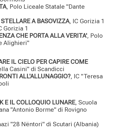
TA
, Polo Liceale Statale "Dante
STELLARE A BASOVIZZA
, IC Gorizia 1
IC Gorizia 1
NZA CHE PORTA ALLA VERITA'
, Polo
 Alighieri"
RE IL CIELO PER CAPIRE COME
ella Casini" di Scandicci
RONTI ALL'ALLUNAGGIO?
, IC "Teresa
poli
 E IL COLLOQUIO LUNARE
, Scuola
iana "Antonio Borme" di Rovigno
azi "28 Nëntori" di Scutari (Albania)