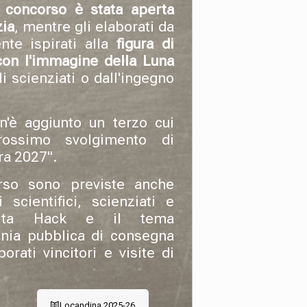
l concorso è stata aperta
zia
, mentre gli elaborati da
nte ispirati alla
figura di
on l'immagine della Luna
li scienziati o dall'ingegno
n'è aggiunto un terzo cui
rossimo svolgimento di
ra 2027".
orso sono previste anche
 scientifici, scienziati e
erita Hack e il tema
onia pubblica di consegna
rati vincitori e visite di
Locandina 2025-26