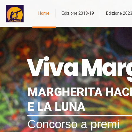
Home
Edizione 2018-19
Edizione 202
Viva Mar
MARGHERITA HAC
E LA LUNA
Concorso a premi