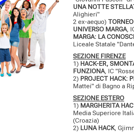
UNA NOTTE STELLA
Alighieri"
2 ex-aequo)
TORNEO 
UNIVERSO MARGA
, 
MARGA: LA CONOSCE
Liceale Statale "Dante
SEZIONE FIRENZE
1)
HACK-ER, SMONTA
FUNZIONA
, IC "Ross
2)
PROJECT HACK: P
Mattei" di Bagno a Ri
SEZIONE ESTERO
1)
MARGHERITA HACK
Media Superiore Ital
(Croazia)
2)
LUNA HACK
, Gjimn