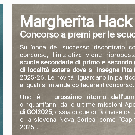
Margherita Hack 
Concorso a premi per le scuo
Sull'onda del successo riscontrato c
concorso, l'iniziativa viene ripropos
scuole secondarie di primo e secondo 
di località estere dove si insegna l'ital
2025-26. Le novità riguardano in particol
ai quali si intende collegare il concorso.
Uno è il
prossimo ritorno dell'uo
cinquant'anni dalle ultime missioni Apol
di GO!2025
, ossia di due città divise da 
e la slovena Nova Gorica, come “Capit
2025".