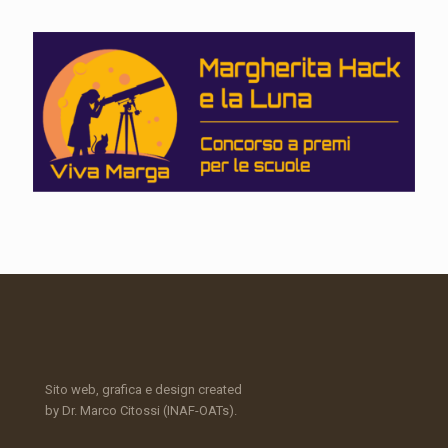
Sito web, grafica e design created
by Dr. Marco Citossi (INAF-OATs).